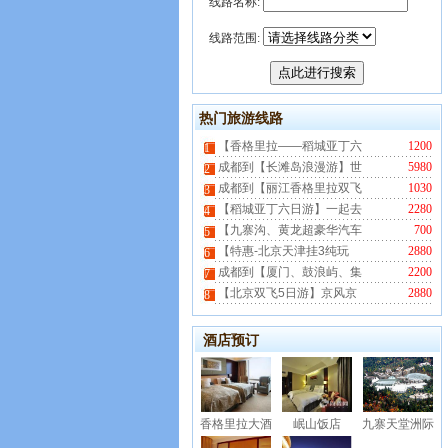
线路名称:
线路范围:
热门旅游线路
【香格里拉——稻城亚丁六
1200
1
成都到【长滩岛浪漫游】世
5980
2
成都到【丽江香格里拉双飞
1030
3
【稻城亚丁六日游】一起去
2280
4
【九寨沟、黄龙超豪华汽车
700
5
【特惠-北京天津挂3纯玩
2880
6
成都到【厦门、鼓浪屿、集
2200
7
【北京双飞5日游】京风京
2880
8
酒店预订
香格里拉大酒
岷山饭店
九寨天堂洲际