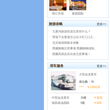
锦江宾馆
家园国际
旅游攻略
更多>>
·
九寨沟旅游应该注意些什么？
·
带孩子去香港怎么玩 6月三口之...
·
北京旅游线路全攻略
·
西藏购物注意事项 西藏购物须知...
·
西藏高原反应出发注意事项！
用车服务
更多>>
大型金龙客车
座位数：39
****：￥1300/天
·
中型金龙客车
30座
￥咨询
·
瑞风柴油国际
9座
￥900