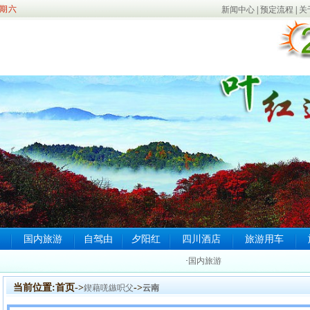
期六
新闻中心
|
预定流程
|
关
国内旅游
自驾由
夕阳红
四川酒店
旅游用车
·
国内旅游
当前位置:首页->
->
鍥藉唴鏃呮父
云南