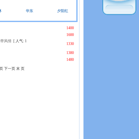
林
华东
夕阳红
1400
1600
热带风情
[ 人气: 1
1330
1380
1480
页 下一页 末 页