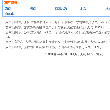
国内旅游
海南
云南
西藏旅游
北京
桂
自驾由
[云南]
成都到【丽江香格里拉休闲五日游】走进神秘****探索历史
[ 人气: 12695 ]
[云南]
成都到【丽江泸沽湖休闲五日游】美丽的泸沽湖我来啦
[ 人气: 12353 ]
[云南]
成都到【风花雪月温泉SPA昆大丽+西双版纳9天游】西双版纳—**迷人的
2312 ]
[云南]
【昆明、大理、丽江六日】安静从容，独自美丽着的昆明
[ 人气: 12189 ]
[云南]
成都到【昆大丽+西双版纳9天游】苍山洱海游昆大丽
[ 人气: 10621 ]
当前共有
5
条新闻，共
1
页，页次:
1
/
1
页 首 页 上一