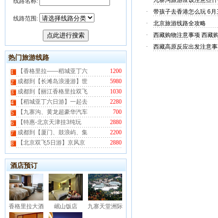
·
九寨沟旅游应该注意些什
线路名称:
·
带孩子去香港怎么玩 6
线路范围:
·
北京旅游线路全攻略
·
西藏购物注意事项 西藏
·
西藏高原反应出发注意事
热门旅游线路
【香格里拉——稻城亚丁六
1200
1
成都到【长滩岛浪漫游】世
5980
2
成都到【丽江香格里拉双飞
1030
3
【稻城亚丁六日游】一起去
2280
4
【九寨沟、黄龙超豪华汽车
700
5
【特惠-北京天津挂3纯玩
2880
6
成都到【厦门、鼓浪屿、集
2200
7
【北京双飞5日游】京风京
2880
8
酒店预订
香格里拉大酒
岷山饭店
九寨天堂洲际