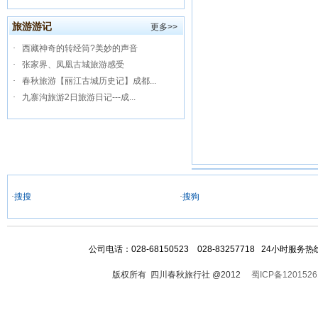
旅游游记
更多>>
·
西藏神奇的转经筒?美妙的声音
·
张家界、凤凰古城旅游感受
·
春秋旅游【丽江古城历史记】成都...
·
九寨沟旅游2日旅游日记---成...
·
搜搜
·
搜狗
公司电话：028-68150523 028-83257718 24小时服
版权所有 四川春秋旅行社 @2012
蜀ICP备1201526