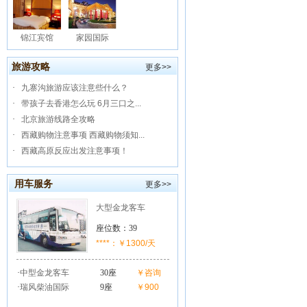
锦江宾馆
家园国际
旅游攻略
更多>>
·
九寨沟旅游应该注意些什么？
·
带孩子去香港怎么玩 6月三口之...
·
北京旅游线路全攻略
·
西藏购物注意事项 西藏购物须知...
·
西藏高原反应出发注意事项！
用车服务
更多>>
大型金龙客车
座位数：39
****：￥1300/天
·
中型金龙客车
30座
￥咨询
·
瑞风柴油国际
9座
￥900