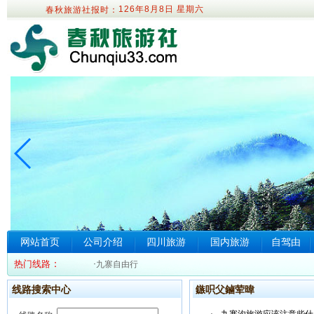
126年8月8日
星期六
春秋旅游社报时：
网站首页
公司介绍
四川旅游
国内旅游
自驾由
热门线路
：
·
九寨自由行
线路搜索中心
鏃呮父鏀荤暐