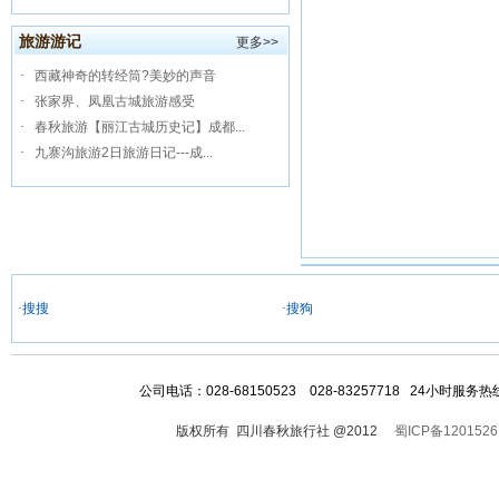
旅游游记
更多>>
·
西藏神奇的转经筒?美妙的声音
·
张家界、凤凰古城旅游感受
·
春秋旅游【丽江古城历史记】成都...
·
九寨沟旅游2日旅游日记---成...
·
搜搜
·
搜狗
公司电话：028-68150523 028-83257718 24小时服
版权所有 四川春秋旅行社 @2012
蜀ICP备1201526