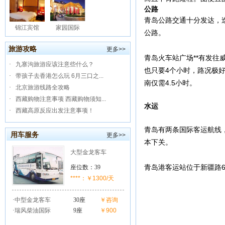
公路
青岛公路交通十分发达，
锦江宾馆
家园国际
公路。
旅游攻略
更多>>
青岛火车站广场**有发
·
九寨沟旅游应该注意些什么？
也只要4个小时，路况极
·
带孩子去香港怎么玩 6月三口之...
南仅需4.5小时。
·
北京旅游线路全攻略
·
西藏购物注意事项 西藏购物须知...
水运
·
西藏高原反应出发注意事项！
青岛有两条国际客运航线，
用车服务
更多>>
本下关。
大型金龙客车
青岛港客运站位于新疆路
座位数：39
****：￥1300/天
·
中型金龙客车
30座
￥咨询
·
瑞风柴油国际
9座
￥900