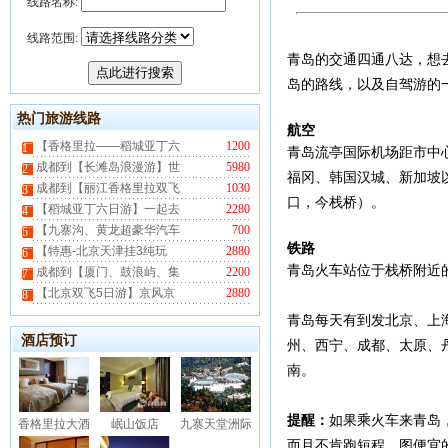
线路名称:
线路范围:
青岛的交通四通八达，想去
岛的路线，以及自驾游的
热门旅游线路
航空
【香格里拉——稻城亚丁六
1200
1
青岛流亭国际机场距市中
成都到【长滩岛浪漫游】世
5980
2
福冈、韩国汉城、新加坡
成都到【丽江香格里拉双飞
1030
3
口，今栈桥）。
【稻城亚丁六日游】一起去
2280
4
【九寨沟、黄龙超豪华汽车
700
5
铁路
【特惠-北京天津挂3纯玩
2880
6
青岛火车站位于栈桥附近
成都到【厦门、鼓浪屿、集
2200
7
【北京双飞5日游】京风京
2880
8
青岛每天有到发北京、上
酒店预订
州、西宁、成都、太原、
南。
提醒：
如果乘火车来青岛
香格里拉大酒
岷山饭店
九寨天堂洲际
而且不肯跑短程。图便宜