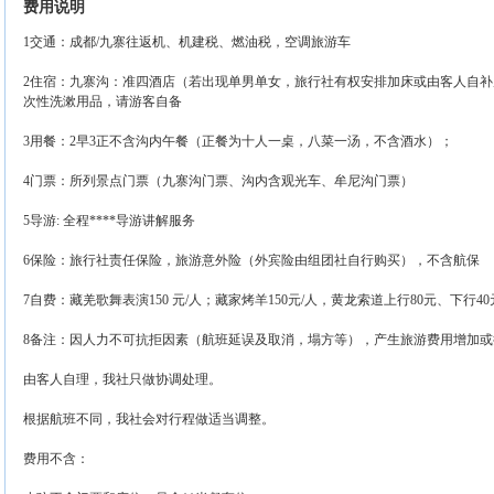
费用说明
1交通：成都/九寨往返机、机建税、燃油税，空调旅游车
2住宿：九寨沟：准四酒店（若出现单男单女，旅行社有权安排加床或由客人自
次性洗漱用品，请游客自备
3用餐：2早3正不含沟内午餐（正餐为十人一桌，八菜一汤，不含酒水）；
4门票：所列景点门票（九寨沟门票、沟内含观光车、牟尼沟门票）
5导游: 全程****导游讲解服务
6保险：旅行社责任保险，旅游意外险（外宾险由组团社自行购买），不含航保
7自费：藏羌歌舞表演150 元/人；藏家烤羊150元/人，黄龙索道上行80元、下行40
8备注：因人力不可抗拒因素（航班延误及取消，塌方等），产生旅游费用增加或
由客人自理，我社只做协调处理。
根据航班不同，我社会对行程做适当调整。
费用不含：