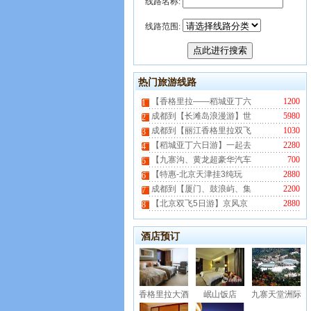
线路名称:
线路范围:
热门旅游线路
【香格里拉——稻城亚丁六
1200
1
成都到【长滩岛浪漫游】世
5980
2
成都到【丽江香格里拉双飞
1030
3
【稻城亚丁六日游】一起去
2280
4
【九寨沟、黄龙超豪华汽车
700
5
【特惠-北京天津挂3纯玩
2880
6
成都到【厦门、鼓浪屿、集
2200
7
【北京双飞5日游】京风京
2880
8
酒店预订
香格里拉大酒
岷山饭店
九寨天堂洲际