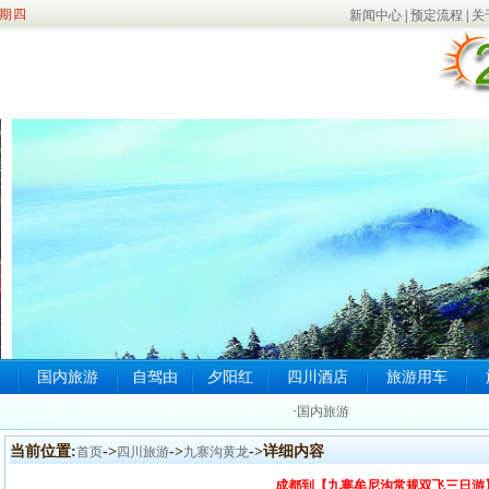
期四
新闻中心
|
预定流程
|
关
国内旅游
自驾由
夕阳红
四川酒店
旅游用车
·
国内旅游
当前位置:
->
->
->详细内容
首页
四川旅游
九寨沟黄龙
成都到【九寨牟尼沟常规双飞三日游