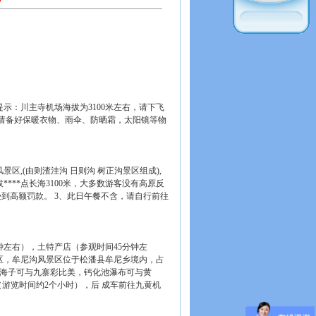
示：川主寺机场海拔为3100米左右，请下飞
请备好保暖衣物、雨伞、防晒霜，太阳镜等物
区,(由则渣洼沟 日则沟 树正沟景区组成),
****点长海3100米，大多数游客没有高原反
到高额罚款。 3、此日午餐不含，请自行前往
钟左右），土特产店（参观时间45分钟左
区，牟尼沟风景区位于松潘县牟尼乡境内，占
大小海子可与九寨彩比美，钙化池瀑布可与黄
（游览时间约2个小时），后 成车前往九黄机