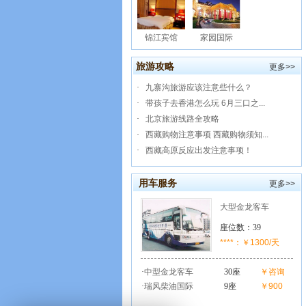
锦江宾馆
家园国际
旅游攻略
更多>>
·
九寨沟旅游应该注意些什么？
·
带孩子去香港怎么玩 6月三口之...
·
北京旅游线路全攻略
·
西藏购物注意事项 西藏购物须知...
·
西藏高原反应出发注意事项！
用车服务
更多>>
大型金龙客车
座位数：39
****：￥1300/天
·
中型金龙客车
30座
￥咨询
·
瑞风柴油国际
9座
￥900