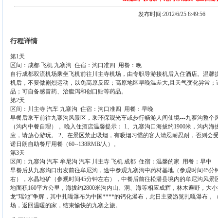
发布时间:2012/6/25 8:49:56
行程详情
第1天
区间：成都 飞机 九寨沟 住宿：沟口准四 用餐：晚
自行成都双流机场乘坐飞机前往川主寺机场，由专职导游接机后入住酒店。温馨提
机后，不要做剧烈运动，以免高原反应；高原地区早晚温差大,且天气变化异常；
品；可自备感冒药、治腹泻和创口贴等药品。
第2天
区间：川主寺 汽车 九寨沟 住宿：沟口准四 用餐：早晚
早餐后乘车前往九寨沟风景区，乘环保观光车或步行畅游人间仙境---九寨沟整个风景
（沟内中餐自理） 。晚入住酒店温馨提示： 1、九寨沟口海拔约1900米，沟内海拔
应，请放心游玩。 2、在景区禁止吸烟，有吸烟习惯的客人请忍耐忍耐，否则会受
诺日朗自助餐厅用餐（60--138RMB/人）。
第3天
区间：九寨沟 汽车 牟尼沟 汽车 川主寺 飞机 成都 住宿：温馨的家 用餐：早中
早餐后从九寨沟口出发前往牟尼沟，途中参观九寨沟中药材基地（参观时间45分
右），水晶地矿（参观时间45分钟左右），中餐后前往松潘县境内的牟尼沟风景
地面积160平方公里，海拔约2800米沟内山、洞、海等相应成辉，林木遍野，
龙“瑶池”争辉，其中扎嘎瀑布为中国****的钙化瀑布，此日主要游览扎嘎瀑布，
场，返回温暖的家，结束愉快的九寨之旅。