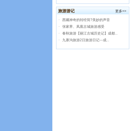
旅游游记
更多>>
·
西藏神奇的转经筒?美妙的声音
·
张家界、凤凰古城旅游感受
·
春秋旅游【丽江古城历史记】成都...
·
九寨沟旅游2日旅游日记---成...