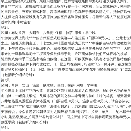
早上前往成都双流机场，乘机前往拉萨，拉萨贡嘎机场由导游献哈达欢迎客人到来。由海
世界****河流—雅鲁藏布江逆流而上驱车行驶一个小时左右，至日光城拉萨，柏油路
的田园景色、整齐的藏式村寨、高原风光即刻让你沉醉于雪域风情之中。抵拉萨后作
人提供做身体检查以及有关高原旅游的医疗咨询保健服务，尽量帮助客人平稳度过高原
驶时间约1小时左右
第2天
区间：布达拉宫—大昭寺—八角街 住宿：拉萨 用餐：早中晚
午游览世界上海拔****的古代宫堡式建筑群—布达拉宫（门票200元/人）。公元
之上。随着历史的变迁，十七世纪中叶重建后成为历代****喇嘛的驻锡地和政教权
世。下午游览位于拉萨旧城中心、藏传佛教信徒以及全世界佛教徒心中的****—大昭
带来的一尊释迦牟尼十二岁等身像被供奉于此。近距离体验信徒们五体投地的虔诚。寺
随后到八角街手工艺品市场自由购物，在这里，可购买到各式具有浓郁的民族特色的
河畔拍摄夕阳余辉下的布达拉宫。 1、景点均在市内，行驶时间5—10分钟，布达拉
街游览及购物约1—1.5小时2、晚上可自费参加西藏风容中尔甲演绎歌舞表演（门票22
（包括听介绍45分钟）
第3天
区间：草原—雪山—温泉—纳木错3 住宿：拉萨 用餐：早中晚
午沿世界上海拔****的公路—青藏公路前往藏北草原之白雪皑皑、群山怀抱中的羊
山山脉，一睹身披银铠、头戴冰冠的英武之神—念青唐古拉山主峰的雄姿。感受蓝天
八井地热温泉景区自费沐浴温泉（门票自理30元/人、温泉自理98元/人，请自备泳衣）
界上海拔****的咸水湖纳木错（海拔4718米），纳木错(门票120元/人)意为“天
美丽传说，令众多游客和朝圣者为之陶醉.然后返回拉萨1、拉萨—羊八井—纳木错全程
小时,泡温泉,游览,拍照及**餐约需2小时2、回拉萨途中可以自费参观藏獒基地80元/人
蒇医学院（包括听介绍45分钟）
第4天