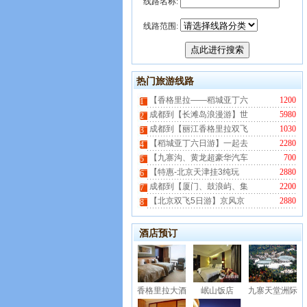
线路名称:
线路范围:
热门旅游线路
【香格里拉——稻城亚丁六
1200
1
成都到【长滩岛浪漫游】世
5980
2
成都到【丽江香格里拉双飞
1030
3
【稻城亚丁六日游】一起去
2280
4
【九寨沟、黄龙超豪华汽车
700
5
【特惠-北京天津挂3纯玩
2880
6
成都到【厦门、鼓浪屿、集
2200
7
【北京双飞5日游】京风京
2880
8
酒店预订
香格里拉大酒
岷山饭店
九寨天堂洲际