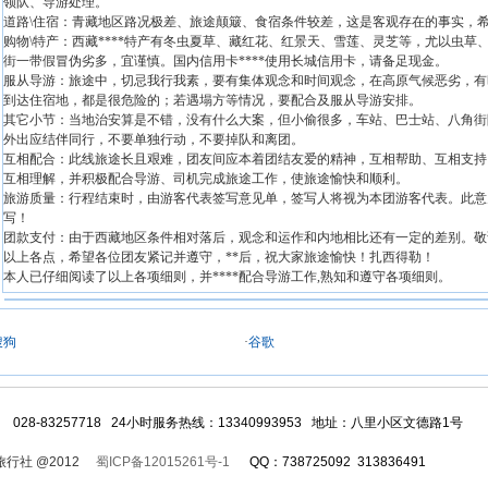
领队、导游处理。
道路\住宿：青藏地区路况极差、旅途颠簸、食宿条件较差，这是客观存在的事实，
购物\特产：西藏****特产有冬虫夏草、藏红花、红景天、雪莲、灵芝等，尤以虫
街一带假冒伪劣多，宜谨慎。国内信用卡****使用长城信用卡，请备足现金。
服从导游：旅途中，切忌我行我素，要有集体观念和时间观念，在高原气候恶劣，有
到达住宿地，都是很危险的；若遇塌方等情况，要配合及服从导游安排。
其它小节：当地治安算是不错，没有什么大案，但小偷很多，车站、巴士站、八角街
外出应结伴同行，不要单独行动，不要掉队和离团。
互相配合：此线旅途长且艰难，团友间应本着团结友爱的精神，互相帮助、互相支持
互相理解，并积极配合导游、司机完成旅途工作，使旅途愉快和顺利。
旅游质量：行程结束时，由游客代表签写意见单，签写人将视为本团游客代表。此意
写！
团款支付：由于西藏地区条件相对落后，观念和运作和内地相比还有一定的差别。敬
以上各点，希望各位团友紧记并遵守，**后，祝大家旅途愉快！扎西得勒！
本人已仔细阅读了以上各项细则，并****配合导游工作,熟知和遵守各项细则。
搜狗
·
谷歌
3 028-83257718 24小时服务热线：13340993953 地址：八里小区文德路1号
旅行社 @2012
蜀ICP备12015261号-1
QQ：738725092 313836491