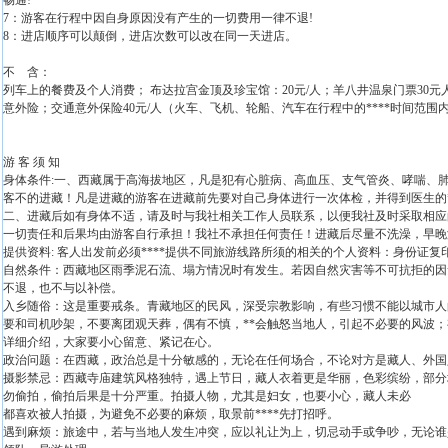
畅通!
7：游客在行程中因自身原因没有产生的一切费用一律不退!
8：进店顺序可以颠倒，进店次数可以改在同一天进店。
不 含：
列车上的餐费及个人消费； 布达拉宫金顶及珍宝馆：20元/人；羊八井温泉门票30元人
意外险；交通意外保险40元/人（火车、飞机、轮船、汽车在行程中的****时间范围
游 客 须 知
身体条件:一、西藏属于高海拔地区，凡是犯有心脏病、高血压、支气管炎、哮喘、
客不的进藏！凡是进藏的游客在进藏前先要对自己身体进行一次体检，并得到医生的*
二、进藏后如有身体不适，请及时与我社相关工作人员联系，以便我社及时采取相应
一切责任和后果均由游客自行承担！我社不承担任何责任！进藏后尽量不洗澡，早晚
提供资料: 客人出发前必须****提供不同旅游线路所须的相关的个人资料：身份证
自然条件：西藏地区雨季泥石流、塌方情况时有发生。若因自然灾害等不可抗拒的因
不退，也不与以补偿。
入乡随俗：这是重要戒条。青藏地区的民风，深受宗教影响，有些习惯不能以城市人
要和司机吵架，不要离团观天葬，偶有不慎，**会触怒当地人，引起不必要的风波
详细介绍，大家要小心留意、紧记在心。
政治问题：在西藏，政治总是十分敏感的，无论在任何场合，不论对方是藏人、外国
摄影禁忌：西藏寺庙建筑风格独特，遇上节日，藏人衣着更是华丽，色彩缤纷，部分
勿偷拍，偷拍后果是十分严重。拍摄人物，尤其是妇女，也要小心，藏人未必
都喜欢被人拍摄，为避免不必要的麻烦，取景前****先打招呼。
遇到麻烦：旅途中，若与当地人发生冲突，应以礼让为上，切忌动手或争吵，无论谁