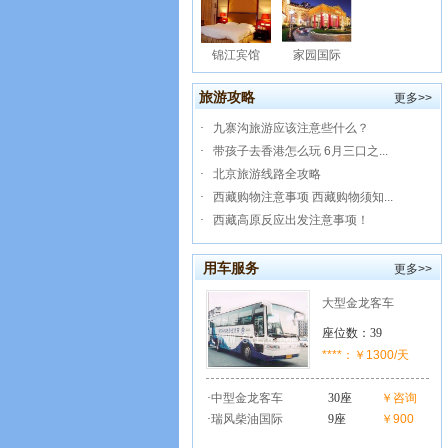
锦江宾馆
家园国际
旅游攻略
更多>>
·
九寨沟旅游应该注意些什么？
·
带孩子去香港怎么玩 6月三口之...
·
北京旅游线路全攻略
·
西藏购物注意事项 西藏购物须知...
·
西藏高原反应出发注意事项！
用车服务
更多>>
大型金龙客车
座位数：39
****：￥1300/天
·
中型金龙客车
30座
￥咨询
·
瑞风柴油国际
9座
￥900