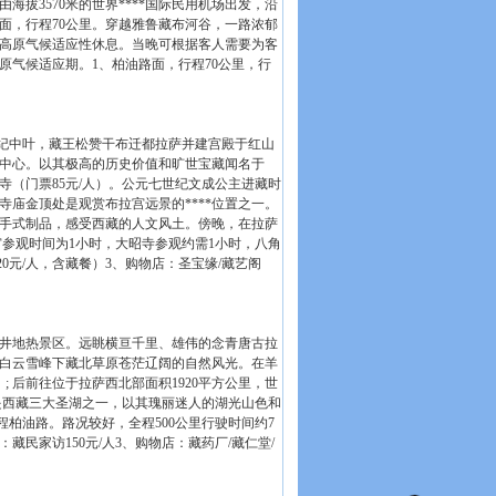
拔3570米的世界****国际民用机场出发，沿
面，行程70公里。穿越雅鲁藏布河谷，一路浓郁
高原气候适应性休息。当晚可根据客人需要为客
气候适应期。1、柏油路面，行程70公里，行
七世纪中叶，藏王松赞干布迁都拉萨并建宫殿于红山
利中心。以其极高的历史价值和旷世宝藏闻名于
寺（门票85元/人）。公元七世纪文成公主进藏时
庙金顶处是观赏布拉宫远景的****位置之一。
手式制品，感受西藏的人文风土。傍晚，在拉萨
宫参观时间为1小时，大昭寺参观约需1小时，八角
0元/人，含藏餐）3、购物店：圣宝缘/藏艺阁
八井地热景区。远眺横亘千里、雄伟的念青唐古拉
白云雪峰下藏北草原苍茫辽阔的自然风光。在羊
; 后前往位于拉萨西北部面积1920平方公里，世
湖”，是西藏三大圣湖之一，以其瑰丽迷人的湖光山色和
柏油路。路况较好，全程500公里行驶时间约7
：藏民家访150元/人3、购物店：藏药厂/藏仁堂/