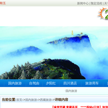
期五
新闻中心
|
预定流程
|
关
国内旅游
自驾由
夕阳红
四川酒店
旅游用车
·
国内旅游
当前位置:
->
->
->详细内容
首页
国内旅游
西藏旅游
【缘梦西藏.青藏高原、****探秘4日游】旅