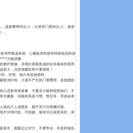
；温泉费用98元/人；白居寺门票40元/人；旅游
内）。
肺炎等呼吸道疾病、心脑血管疾病等特殊病历的游
***方能进藏，
的救护措施，非我社原因造成的任何身体伤害而
温差大，注意保暖防寒不要感冒！
复印件、护照、相片等其他资料。
素取消行程，只退不产生的门票费用，其他团款
的心态标准来衡量，不要去计较和指责他们。不
；有关藏族、回族的风俗习惯、禁忌等，导游会有
人或自己人或团友，都不宜讨论西藏问题。
地方注明付款。可拍摄，每张50元或更高价，请
是谁非，都要忍让对方，不要争论，并及时报告