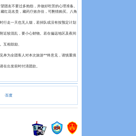
希望团友不要过多抱怨，并做好吃苦的心理准备。
草、藏红花名贵，藏药疗效亦佳，可酌情购买。八角
时行走一天也无人烟，若掉队或没有按预定计划
附近较混乱，要小心财物。若在偏远地区及夜间
。互相鼓励、
见单为全团客人对本次旅游**终意见，请慎重填
请在出发前时付清团款。
·
百度