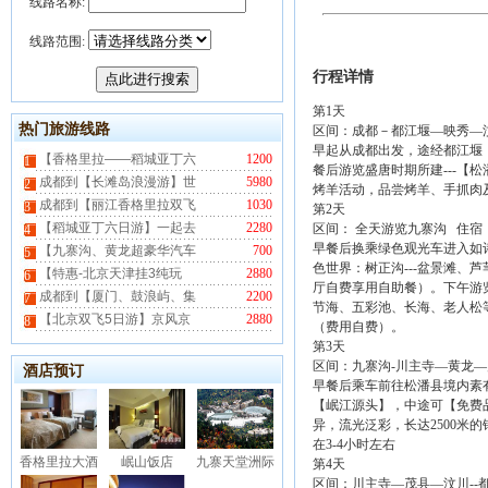
线路名称:
线路范围:
行程详情
第1天
热门旅游线路
区间：成都－都江堰—映秀—汶川
早起从成都出发，途经都江堰
【香格里拉——稻城亚丁六
1200
1
餐后游览盛唐时期所建---
成都到【长滩岛浪漫游】世
5980
2
烤羊活动，品尝烤羊、手抓肉
成都到【丽江香格里拉双飞
1030
3
第2天
【稻城亚丁六日游】一起去
2280
区间： 全天游览九寨沟 住宿
4
早餐后换乘绿色观光车进入如诗
【九寨沟、黄龙超豪华汽车
700
5
色世界：树正沟---盆景滩
【特惠-北京天津挂3纯玩
2880
6
厅自费享用自助餐）。下午游览
成都到【厦门、鼓浪屿、集
2200
7
节海、五彩池、长海、老人松等
【北京双飞5日游】京风京
2880
8
（费用自费）。
第3天
区间：九寨沟-川主寺—黄龙
酒店预订
早餐后乘车前往松潘县境内素有
【岷江源头】，中途可【免费
异，流光泛彩，长达2500米的
在3-4小时左右
香格里拉大酒
岷山饭店
九寨天堂洲际
第4天
区间：川主寺—茂县—汶川--