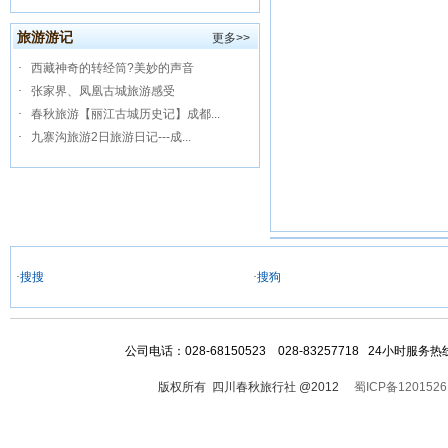
旅游游记
更多>>
·
西藏神奇的转经筒?美妙的声音
·
张家界、凤凰古城旅游感受
·
春秋旅游【丽江古城历史记】成都...
·
九寨沟旅游2日旅游日记---成...
·
搜搜
·
搜狗
公司电话：028-68150523 028-83257718 24小时服
版权所有 四川春秋旅行社 @2012
蜀ICP备1201526