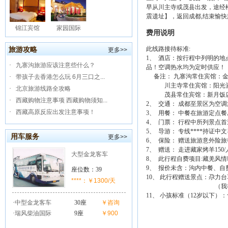
早从川主寺或茂县出发，途经
震遗址】，返回成都,结束愉快
锦江宾馆
家园国际
费用说明
此线路接待标准:
旅游攻略
更多>>
1、 酒店：按行程中列明的地
·
九寨沟旅游应该注意些什么？
品！空调热水均为定时供应！
备注： 九寨沟常住宾馆：金
·
带孩子去香港怎么玩 6月三口之...
川主寺常住宾馆：阳光酒店
·
北京旅游线路全攻略
茂县常住宾馆：新月饭店、
·
西藏购物注意事项 西藏购物须知...
2、 交通： 成都至景区为空
·
西藏高原反应出发注意事项！
3、 用餐： 中餐在旅游定点
4、 门票： 行程中所列景点首
5、 导游： 专线****持证中
用车服务
更多>>
6、 保险： 赠送旅游意外险旅
7、 赠送： 走进藏家烤羊1
大型金龙客车
8、 此行程自费项目:藏羌风情歌
9、 报价未含：沟内中餐、
座位数：39
10、 此行程赠送景点：尕力
****：￥1300/天
（我社可根据情
11、 小孩标准（12岁以下
·
中型金龙客车
30座
￥咨询
·
瑞风柴油国际
9座
￥900